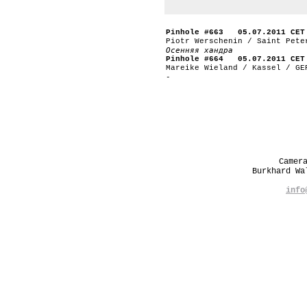
Pinhole #663 05.07.2011 CET
Piotr Werschenin / Saint Pete
Осенняя хандра
Pinhole #664 05.07.2011 CET
Mareike Wieland / Kassel / GE
-
Camer
Burkhard W
info