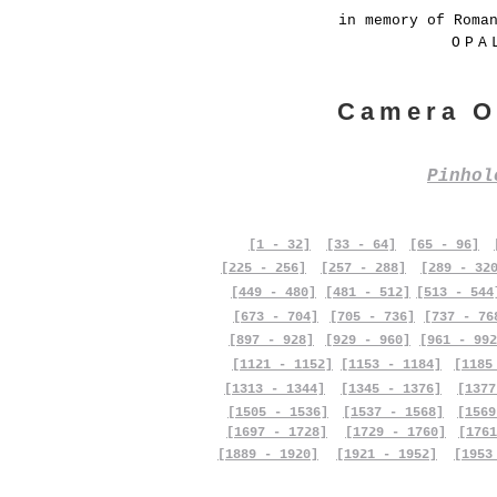
in memory of Roma
OPA
Camera O
Pinho
[1 - 32]
[33 - 64]
[65 - 96]
[225 - 256]
[257 - 288]
[289 - 32
[449 - 480]
[481 - 512]
[513 - 544
[673 - 704]
[705 - 736]
[737 - 76
[897 - 928]
[929 - 960]
[961 - 992
[1121 - 1152]
[1153 - 1184]
[1185
[1313 - 1344]
[1345 - 1376]
[1377
[1505 - 1536]
[1537 - 1568]
[1569
[1697 - 1728]
[1729 - 1760]
[1761
[1889 - 1920]
[1921 - 1952]
[1953